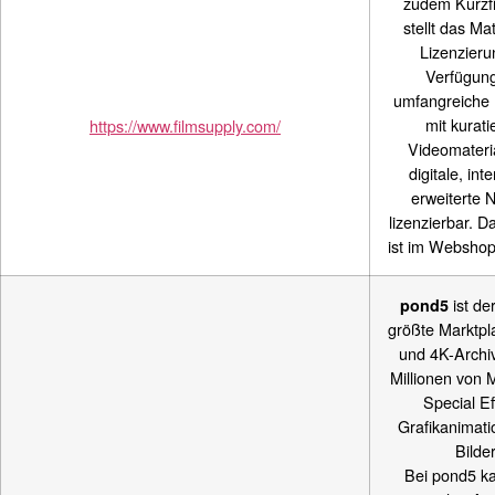
zudem Kurzf
stellt das Mat
Lizenzieru
Verfügung
umfangreiche 
mit kurati
https://www.filmsupply.com/
Videomaterial
digitale, int
erweiterte 
lizenzierbar. D
ist im Webshop 
ist de
pond5
größte Marktpl
und 4K-Archi
Millionen von M
Special Ef
Grafikanimat
Bilder
Bei pond5 k