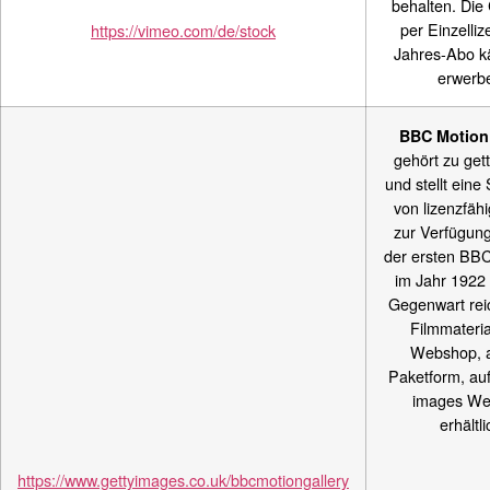
behalten. Die 
per Einzelliz
https://vimeo.com/de/stock
Jahres-Abo kä
erwerb
BBC Motion 
gehört zu get
und stellt ein
von lizenzfähi
zur Verfügung
der ersten BB
im Jahr 1922 b
Gegenwart rei
Filmmaterial
Webshop, a
Paketform, auf
images We
erhältli
https://www.gettyimages.co.uk/bbcmotiongallery