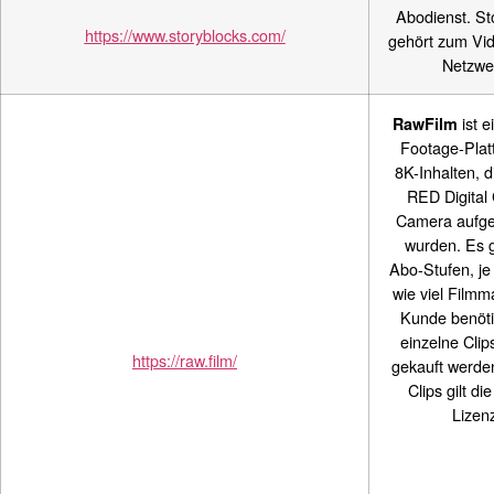
Abodienst. St
https://www.storyblocks.com/
gehört zum Vi
Netzwe
ist e
RawFilm
Footage-Plat
8K-Inhalten, d
RED Digital
Camera auf
wurden. Es g
Abo-Stufen, j
wie viel Filmma
Kunde benöti
einzelne Cli
https://raw.film/
gekauft werden
Clips gilt di
Lizen