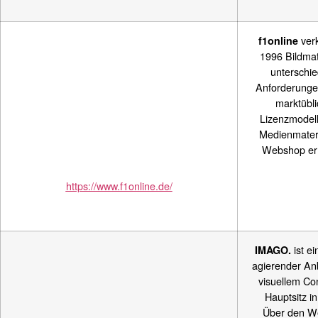
verk
f1online
1996 Bildmate
unterschie
Anforderungen
marktübl
Lizenzmodel
Medienmateri
Webshop erh
https://www.f1online.de/
ist e
IMAGO.
agierender An
visuellem Co
Hauptsitz in
Über den W