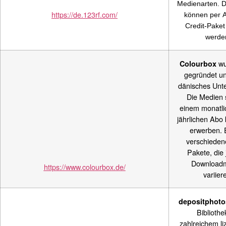
Medienarten. D
https://de.123rf.com/
können per 
Credit-Paket
werde
wu
Colourbox
gegründet und
dänisches Unt
Die Medien 
einem monatli
jährlichen Abo 
erwerben. 
verschieden
Pakete, die
Download
https://www.colourbox.de/
variier
depositphoto
Bibliothe
zahlreichem li