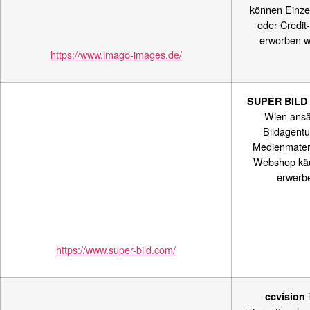
können Einze
oder Credit
erworben w
https://www.imago-images.de/
SUPER BILD
Wien ansä
Bildagentu
Medienmateri
Webshop käu
erwerb
https://www.super-bild.com/
ccvision