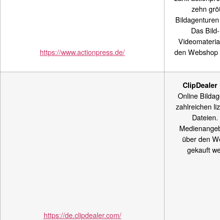
zehn grö
Bildagenturen
Das Bild
Videomaterial
https://www.actionpress.de/
den Webshop e
ClipDealer
Online Bildag
zahlreichen li
Dateien.
Medienangeb
über den W
gekauft w
https://de.clipdealer.com/