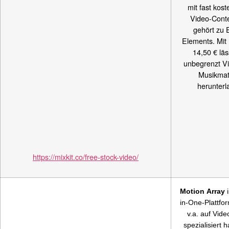
mit fast kos
Video-Cont
gehört zu 
Elements. Mit
14,50 € läs
unbegrenzt V
Musikmat
herunterl
https://mixkit.co/free-stock-video/
Motion Array
i
in-One-Plattfor
v.a. auf Vide
spezialisiert h