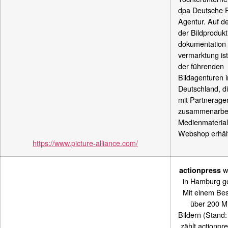
dpa Deutsche 
Agentur. Auf d
der Bildprodukt
dokumentation 
vermarktung ist
der führenden
Bildagenturen i
Deutschland, di
mit Partnerage
zusammenarbei
Medienmaterial 
Webshop erhält
https://www.picture-alliance.com/
w
actionpress
in Hamburg g
Mit einem Be
über 200 Mi
Bildern (Stand
zählt actionpr