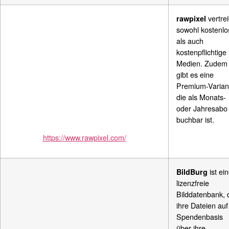
vertrei
rawpixel
sowohl kostenlo
als auch
kostenpflichtige
Medien.
Zudem
gibt es eine
Premium-Varian
die als Monats-
oder Jahresabo
buchbar ist.
https://www.rawpixel.com/
ist ei
BildBurg
lizenzfreie
Bilddatenbank, 
ihre Dateien auf
Spendenbasis
über ihre